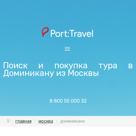
ОТКРЫТЫЙ ЮГ
Поиск и покупка тура в
Доминикану из Москвы
SUNMAR
ВЫБОР ГОРОДА
ОНЛАЙН ТАБЛО
8 800 55 000 32
МОСКВА
ПОИСК ТУРА
главная
\
москва
\
доминикана
АВИАБИЛЕТЫ