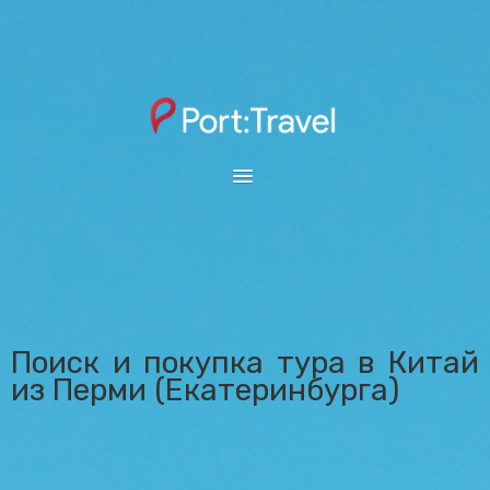
ПЕРМЬ
ОТКРЫТЫЙ ЮГ
SUNMAR
ВЫБОР ГОРОДА
Поиск и покупка тура в Китай
из Перми (Екатеринбурга)
ОНЛАЙН ТАБЛО
ПОИСК ТУРА
АВИАБИЛЕТЫ