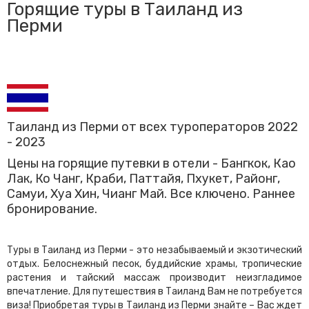
Горящие туры в Таиланд из
КАТАЛОГ ОТЕЛЕЙ
Перми
КАК ЗАБРОНИРОВАТЬ
КОНТАКТЫ
УСЛУГИ
Таиланд из Перми от всех туроператоров 2022
- 2023
Цены на горящие путевки в отели - Бангкок, Као
8 922 354-
Лак, Ко Чанг, Краби, Паттайя, Пхукет, Районг,
89292347924
Самуи, Хуа Хин, Чианг Май. Все ключено. Раннее
43-13
бронирование.
Туры в Таиланд из Перми - это незабываемый и экзотический
отдых. Белоснежный песок, буддийские храмы, тропические
растения и тайский массаж производит неизгладимое
впечатление. Для путешествия в Таиланд Вам не потребуется
виза! Приобретая туры в Таиланд из Перми знайте – Вас ждет