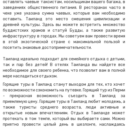
оставлять чаевые таксистам, носильщикам вашего багажа, в
заведениях общественного питания. В ресторанах часто в
чеке уже указана сумма чаевых, которые вам необходимо
оставить. Таиланд это место смешения цивилизации и
древней культуры. Здесь вы можете встретить множество
буддистских храмов и статуй Будды, а также развитую
инфраструктуру в городах. Мы советуем вам провести время
в этой экзотической стране с максимальной пользой и
посетить знаковые достопримечательности.
Таиланд идеально подходит для семейного отдыха с детьми,
так и пар без детей! В отелях Таиланда вы найдете все
необходимое для своего ребенка, что позволит вам в полной
мере насладиться отдыхом.
Горящие туры в Таиланд станут выходом для тех, кто хочет
по возможности сэкономить на путевке. Горящий тур из Перми
- прекрасная возможность съездить в Таиланд за
приемлемую цену. Горящие туры в Таиланд любит молодежь, а
также туристы среднего возраста, люди активные и
открытые новым впечатлениям. Отдых в Таиланде может
протекать в том темпе, который вы выбираете сами. Можно
приятно провести целый день в шезлонге, наслаждаясь